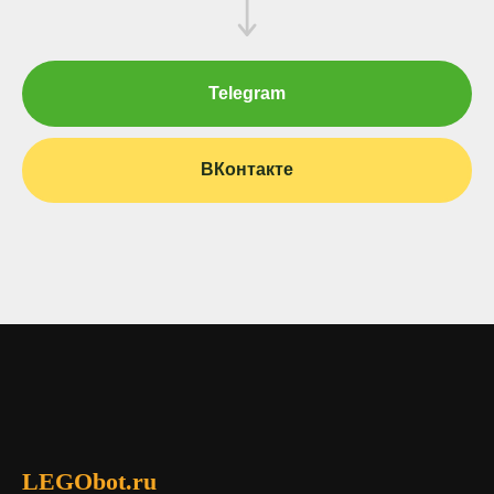
Telegram
ВКонтакте
LEGObot.ru