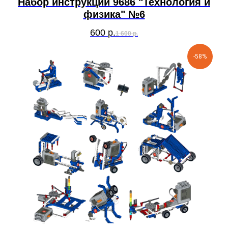
Набор инструкций 9686 "Технология и
физика" №6
600
р.
1 600
р.
-58%