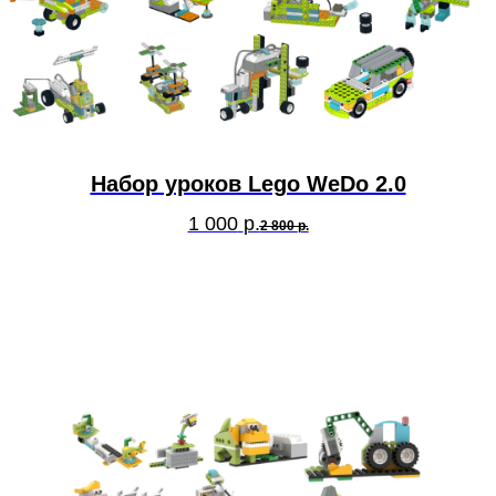
Набор уроков Lego WeDo 2.0
1 000
р.
2 800
р.