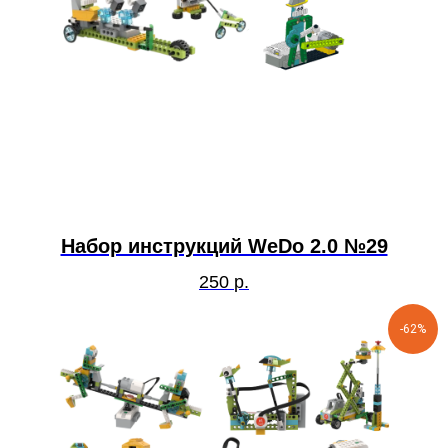
Набор инструкций WeDo 2.0 №29
250
р.
-62%