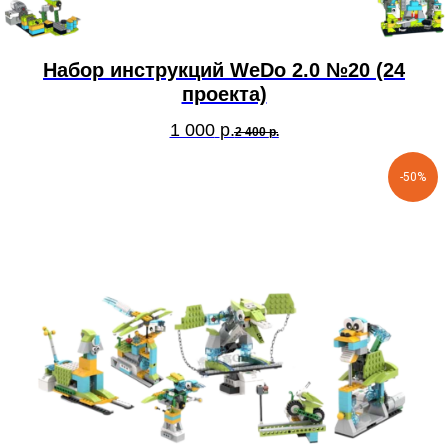
Набор инструкций WeDo 2.0 №20 (24
проекта)
1 000
р.
2 400
р.
-50%