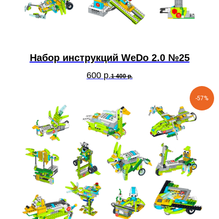
Набор инструкций WeDo 2.0 №25
600
р.
1 400
р.
-57%