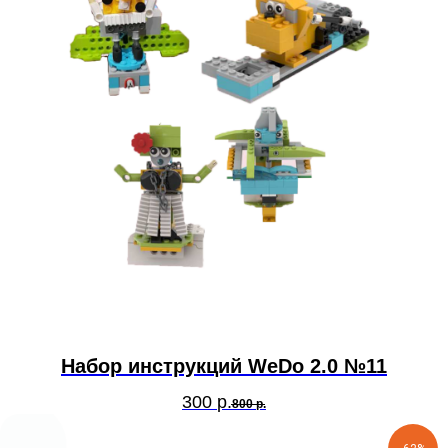
Набор инструкций WeDo 2.0 №11
300
р.
800
р.