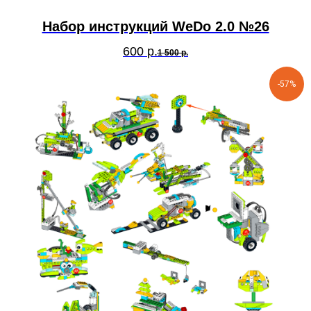
Набор инструкций WeDo 2.0 №26
600
р.
1 500
р.
-57%