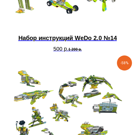
Набор инструкций WeDo 2.0 №14
500
р.
1 200
р.
-58%