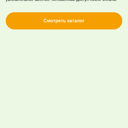
Смотреть каталог