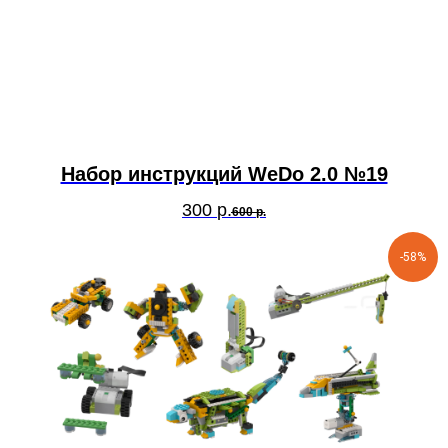
Набор инструкций WeDo 2.0 №19
300
р.
600
р.
-58%