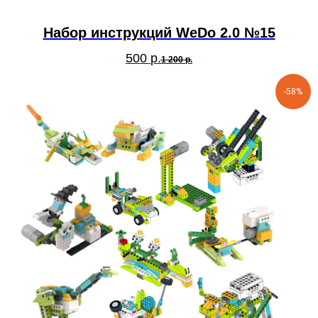
Набор инструкций WeDo 2.0 №15
500
р.
1 200
р.
-58%