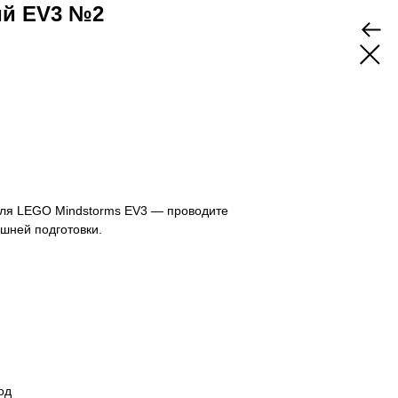
ий EV3 №2
 для LEGO Mindstorms EV3 — проводите
шней подготовки.
од