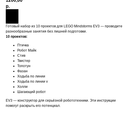
1200,00
р.
Готовый набор из 10 проектов для LEGO Mindstorms EV3 — проводите
разнообразные занятия без лишней подготовки.
10 проектов:
Птичка
Робот Майк
Стив
Твистер
Топотун
Фазан
Ходьба по линии
Ходьба по линии v
Холли
Шагающий робот
EV3 — конструктор для серьёзной робототехники. Эти инструкции
помогут раскрыть его потенциал.