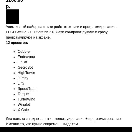
1200,00
р.
Уникальный набор на стыке робототехники и программирования —
LEGO WeDo 2.0 + Scratch 3.0. Дети собирают руками и сразу
программируют на экране.
12 проектов:
Cubb-e
Endeavour
FitCat
GecroBot
HighTower
Jumpy
Lifty
SpeedTrain
Torque
TurboWind
Winglet
X-Gate
Два навыка за одно занятие: конструирование + программирование.
Именно то, что нужно современным детям.