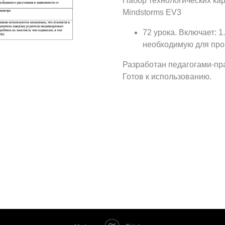
Набор технологических кар
Mindstorms EV3
72 урока. Включает: 1
необходимую для про
Разработан педагогами-пр
Готов к использованию.